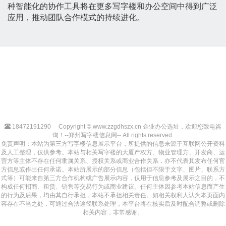
种智能化的协作工具将在更多写字楼和办公空间中得到广泛
应用，推动团队合作模式的持续进化。
18472191290
Copyright © www.zzgdhszx.cn 企业办公选址，欢迎您致电咨
询！--郑州写字楼信息网-- All rights reserved.
免责声明：本站为第三方写字楼信息展示平台，所提供的信息来源于互联网公开资料
及人工整理，仅供参考。本站与相关写字楼的大厦产权方、物业管理方、开发商、运
营方等主体不存在任何隶属关系、授权关系或商业合作关系，亦不代表其发布任何官
方信息或作出任何承诺。本站所展示的部分信息（包括但不限于文字、图片、联系方
式等）可能来自第三方合作机构或广告展示内容，仅用于信息参考及展示之目的，不
构成任何招商、租赁、销售等交易行为或商业建议。任何主体因参考本站信息而产生
的行为及后果，均由其自行承担，本站不承担相关责任。如相关权利人认为本页面内
容存在不当之处，可通过合法途径联系处理，本平台将在核实后及时配合调整或删除
相关内容，非常感谢。