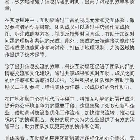
容，极大地缩短了信息传递的时间，提高了讨论的效率和质
量。
在实际应用中，互动墙通过丰富的视觉元素和交互体验，激
发参与者的创意潜能。团队成员可以通过手势操作完成绘
图、标注或调整方案，视觉反馈即时且直观，有助于加深对
问题的理解和共识的形成。此外，集成的云端连接功能使得
远程成员也能同步参与讨论，打破了地理限制，为跨区域协
作提供了技术保障。
除了提升信息交流的效率，科技互动墙还促进了团队内部的
情感交流和文化建设。通过共享成果和实时互动，成员之间
的信任感和归属感得以加强。这种积极的团队氛围有助于激
励员工主动参与，增强集体责任感，形成良好的合作动力。
在广地和顺中心等现代写字楼中，科技互动墙的部署已成为
提升办公环境竞争力的重要手段。这里集聚了众多创新型企
业，借助高科技设备优化工作流程，加快信息流转，推动组
织内部的协调配合。良好的硬件支持为企业提供了有效的沟
通平台，助力团队实现更高效的协作和创新。
具体来看，互动墙的应用还能够满足多样化的办公需求。无